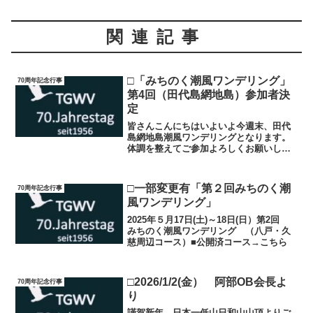
関連記事
□「みちのく潮風ワンデリング」
70周年記念行事
第4回（田代島網地島）参加者決
定
皆さんこんにちはいよいよ今週末、田代
島網地島潮風ワンデリングとなります。
体調を整えてご参加よろしくお願いしま
す。9/29(月)現在の島の天気予報です。毎
日予報が変わりますが、服装や飲み物の
参考にしてください。船酔いしやすい方
□一部変更有「第２回みちのく潮
70周年記念行事
は念のため酔い止...
風ワンデリング」
2025年５月17日(土)～18日(日）第2回
みちのく潮風ワンデリング （八戸・久
慈周辺コース）■公開済コース→こちら
□2026/1/2(金） 阿部OB会長よ
70周年記念行事
り
謹賀新年、日本一低山日和山山頂よりご