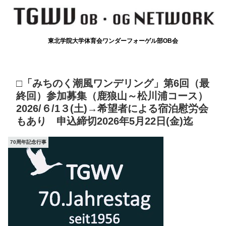
東北学院大学体育会ワンダーフォーゲル部OB会
□「みちのく潮風ワンデリング」第6回（最
終回）参加募集（鹿狼山～松川浦コース）
2026/６/1３(土)→希望者による宿泊慰労会
もあり 申込締切2026年5月22日(金)迄
70周年記念行事