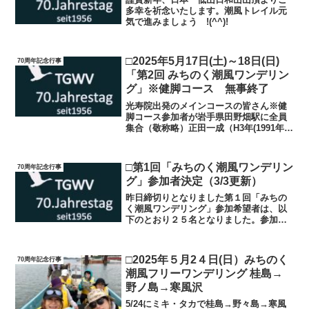
多幸を祈念いたします。潮風トレイル元
気で進みましょう !(^^)!
□2025年5月17日(土)～18日(日)
70周年記念行事
「第2回 みちのく潮風ワンデリン
グ」※健脚コース 無事終了
光寿院出発のメインコースの皆さん※健
脚コース参加者が岩手県田野畑駅に全員
集合（敬称略）正田一成（H3年(1991年)
度卒）浅野辰之(H4年(1992年)度卒）安達
美樹(H5年(1993年)度卒）木村真理子(H5
年(1993年)度卒）竹田多佳...
□第1回「みちのく潮風ワンデリン
70周年記念行事
グ」参加者決定（3/3更新）
昨日締切りとなりました第１回「みちの
く潮風ワンデリング」参加希望者は、以
下のとおり２５名となりました。参加申
込みいただき、ありがとうございまし
た。 【追記
1】参加申込みは、今後も受け付けますの
□2025年５月2４日(日）みちのく
70周年記念行事
で下記フォームからお願い...
潮風フリーワンデリング 桂島→
野ノ島→寒風沢
5/24にミキ・タカで桂島→野々島→寒風