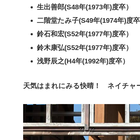
生出善郎(S48年(1973年)度卒）
二階堂たみ子(S49年(1974年)度
鈴石和宏(S52年(1977年)度卒）
鈴木康弘(S52年(1977年)度卒）
浅野辰之(H4年(1992年)度卒）
天気はまれにみる快晴！ ネイチャ