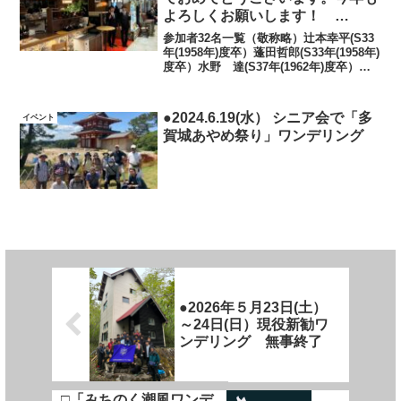
よろしくお願いします！
TGWVOB会総会及び新年会
参加者32名一覧（敬称略）辻本幸平(S33
（無事終了）
年(1958年)度卒）蓬田哲郎(S33年(1958年)
度卒）水野 達(S37年(1962年)度卒）木
村 捷(S38年(1963年)度卒）鈴木繁雄
(S41年(1966年)度卒）柴田健一(S42年
(19...
●2024.6.19(水） シニア会で「多
イベント
賀城あやめ祭り」ワンデリング
●2026年５月23日(土）
～24日(日）現役新勧ワ
ンデリング 無事終了
□「みちのく潮風ワンデ