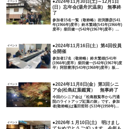
●2024年11月30日(土)～12月1日
イベント
(日）忘年会(湯舟沢温泉) 無事終
了
参加者15名一覧（敬称略）岩渕勝彦(S41
年(1966年)度卒）鈴木繁雄(S41年(1966年)
度卒）柴田健一(S42年(1967年)度卒）阿
部豊淳(S43年(1968年)度卒）勝又正明
(S43年(1968年)度卒）板橋隆 (S45年
(19...
●2024年11月16日(土）第4回役員
イベント
会開催
参加者17名（敬称略）鈴木繁雄(S41年
(1966年)度卒）柴田健一(S42年(1967年)度
卒）阿部豊淳(S43年(1968年)度卒）板橋
隆 (S45年(1970年)度卒）佐藤修司(S48
年(1973年)度卒）生出善郎(S48年(1973...
●2024年11月8日(金）第3回シニ
イベント
ア会(松島紅葉鑑賞） 無事終了
今回のシニア会は「松島観覧亭から円通
院のライトアップ紅葉の旅」です。参加
者(敬称略)は蓬田哲郎 (S33年(1958年)度
卒)辻本幸平 (S33年(1958年)度卒)千葉胤
親 (S40年(1965年)度卒)佐藤秀隆 (S40年
(1965年)...
●2026年１月10日(土) 明けまし
イベント
ておめでとうございます。今年も