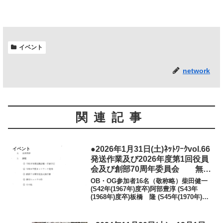
イベント
network
関連記事
●2026年1月31日(土)ﾈｯﾄﾜｰｸvol.66
イベント
発送作業及び2026年度第1回役員
会及び創部70周年委員会 無事
終了
OB・OG参加者16名（敬称略）柴田健一
(S42年(1967年)度卒)阿部豊淳 (S43年
(1968年)度卒)板橋 隆 (S45年(1970年)度
卒)佐藤修司(S48年(1973年)度卒）生出善
郎(S48年(1973年)度卒）二階堂たみ子...