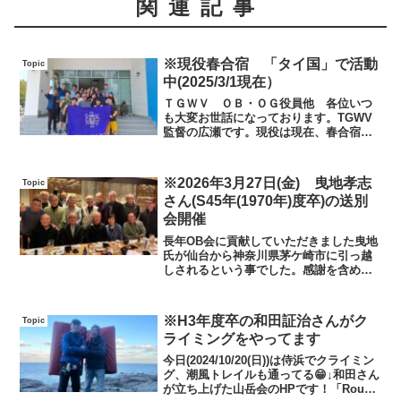
関連記事
※現役春合宿 「タイ国」で活動
Topic
中(2025/3/1現在）
ＴＧＷＶ ＯＢ・ＯＧ役員他 各位いつ
も大変お世話になっております。TGWV
監督の広瀬です。現役は現在、春合宿で
タイに行っております。別府先輩の工場
へ伺って、工場の方と交流をしたり、ム
エタイの体験をいたしました。インスタ
※2026年3月27日(金) 曳地孝志
Topic
グラムでの更新も不定期...
さん(S45年(1970年)度卒)の送別
会開催
長年OB会に貢献していただきました曳地
氏が仙台から神奈川県茅ケ崎市に引っ越
しされるという事でした。感謝を含めて
有志で送別会を開きました。参加者16名
一覧（敬称略）曳地孝志(S45年(1970年)
度卒）鈴木繁雄(S41年(1966年)度卒）
※H3年度卒の和田証治さんがク
Topic
柴...
ライミングをやってます
今日(2024/10/20(日))は侍浜でクライミン
グ、潮風トレイルも通ってる😁↓和田さん
が立ち上げた山岳会のHPです！「Round