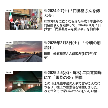
Adventure Morioka」
※2024.9.7(土)「門脇整さんを偲
Topic
ぶ会」
2022年1月に亡くなられた平成３年度卒の
門脇整さんを追悼して、2024年９月７日
(土)に「門脇整さんを偲ぶ会」を仙台市内
で開催しました。同期のメンバーの声掛
けに応えて、H２～５年度卒の１９名が集
まり、更に、当時監督だった阿部豊淳先
※2025年2月8日(土）「今朝の朝
Topic
輩、門脇...
焼け」
撮影 鈴石和宏さん(S52年(1977年)度
卒）
※2025.2.5(水)～6(木) 二口道閑庵
Topic
にて「雪見の会」開催
この日は最強寒波の天候で雪がこんなに
つもり、極上の雪景色を堪能しました。
みそ仕立てで深い味わいのおいしい猪鍋
です。持ち寄ったお酒を飲みながら楽し
いひとときを過ごしました。 （安達美
樹さん(平成５年度卒）談）